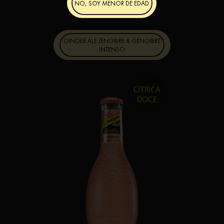
NO, SOY MENOR DE EDAD
GINGER ALE JENGIBRE & GENGIBRE
INTENSO