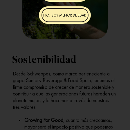
NO, SOY MENOR DE EDAD
Sostenibilidad
Desde Schweppes, como marca perteneciente al
grupo Suntory Beverage & Food Spain, tenemos el
firme compromiso de crecer de manera sostenible y
contribuir a que las generaciones futuras hereden un
planeta mejor, y lo hacemos a través de nuestros
tres valores:
Growing For Good
, cuanto más crezcamos,
mayor será el impacto positivo que podemos