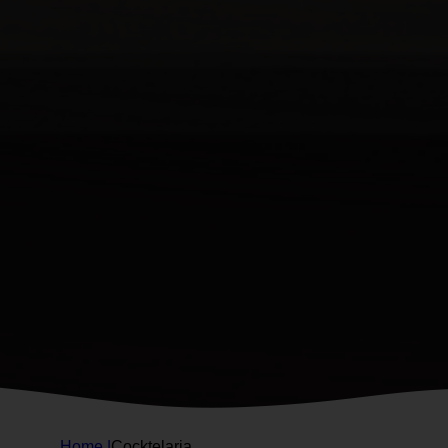
Home |
Cocktelaria