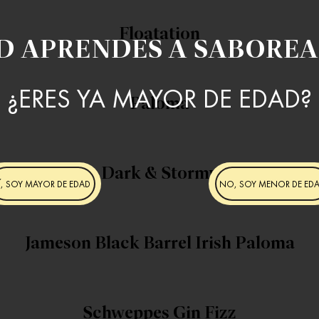
Floatation
D APRENDES A SABOREA
¿ERES YA MAYOR DE EDAD?
Paloma
Dark & Stormy
Í, SOY MAYOR DE EDAD
NO, SOY MENOR DE ED
Jameson Black Barrel Irish Paloma
Schweppes Gin Fizz