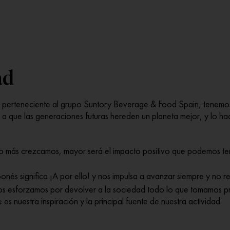
ad
erteneciente al grupo Suntory Beverage & Food Spain, tenemos 
r a que las generaciones futuras hereden un planeta mejor, y lo ha
to más crezcamos, mayor será el impacto positivo que podemos ten
ponés significa ¡A por ello! y nos impulsa a avanzar siempre y no r
os esforzamos por devolver a la sociedad todo lo que tomamos pre
es nuestra inspiración y la principal fuente de nuestra actividad.